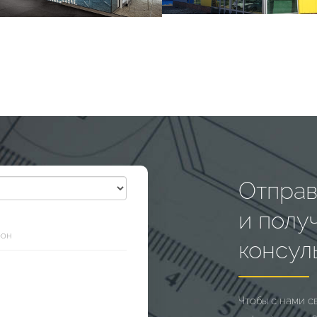
Отправ
и полу
консул
Чтобы с нами с