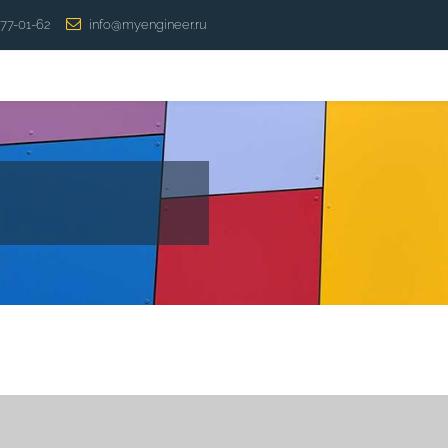
277-01-62
info@myengineer.ru