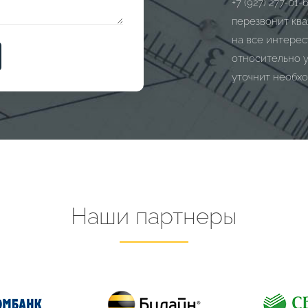
+7 (927) 277-01-
перезвонит ква
на все интере
относительно 
уточнит необхо
Наши партнеры