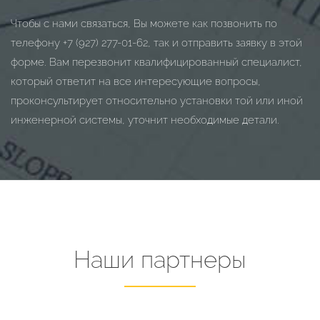
Чтобы с нами связаться, Вы можете как позвонить по
телефону
+7 (927) 277-01-62
, так и отправить заявку в этой
форме. Вам перезвонит квалифицированный специалист,
который ответит на все интересующие вопросы,
проконсультирует относительно установки той или иной
инженерной системы, уточнит необходимые детали.
Наши партнеры