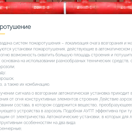
ротушение
 задача систем пожаротушения – локализация очага возгорания и м
уются установки пожаротушения, действующие в автоматическом 
 огню возможность охватить большую площадь строения и потушит
 основана на использовании разнообразных технических средств,
эрозоли;
оду;
орошок;
з, а также их комбинацию.
учении сигнала о возгорании автоматическая установка приходит в
ния от огня конструктивных элементов строения. Действие аэроз
овании состава, в котором содержится вещество, преобразующее
ующего устройства в аэрозоль. Подобная АУПТ эффективна при т
щим от электричества. Автоматические установки, в которых для л
труктивным особенностям на два вида:
ренчерные;