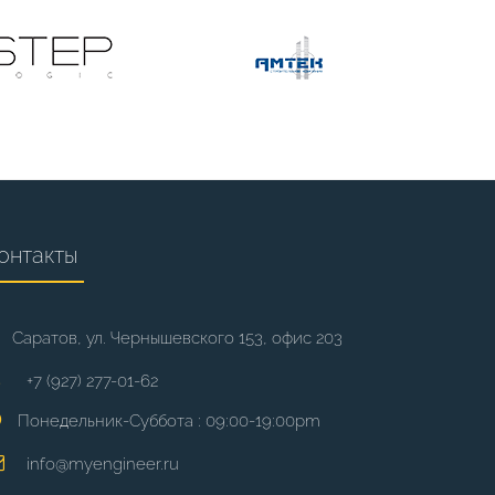
онтакты
Саратов, ул. Чернышевского 153, офис 203
+7 (927) 277-01-62
Понедельник-Суббота : 09:00-19:00pm
info@myengineer.ru