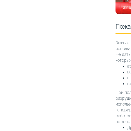
Пожа
Главная
использ
Не дать
которых
а
в
п
га
При пол
разруше
использ
генерир
работаю
по конс
Д