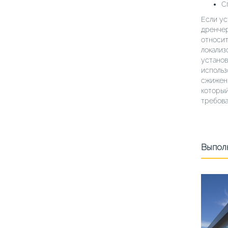
С
Если ус
дренчер
относит
локализ
установ
использ
сжиженн
который
требова
Выпол