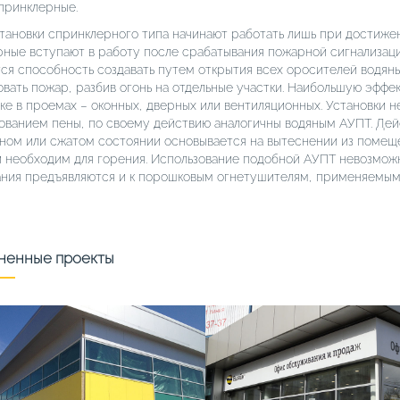
принклерные.
тановки спринклерного типа начинают работать лишь при достижен
ные вступают в работу после срабатывания пожарной сигнализац
ся способность создавать путем открытия всех оросителей водяны
овать пожар, разбив огонь на отдельные участки. Наибольшую эффе
ке в проемах – оконных, дверных или вентиляционных. Установки н
ованием пены, по своему действию аналогичны водяным АУПТ. Дейс
ом или сжатом состоянии основывается на вытеснении из помещен
 необходим для горения. Использование подобной АУПТ невозможн
ния предъявляются и к порошковым огнетушителям, применяемым та
ненные проекты