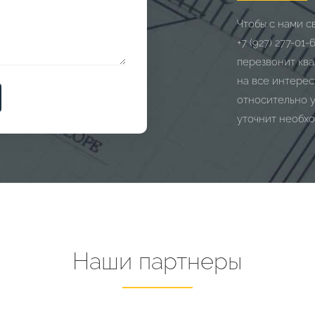
Чтобы с нами с
+7 (927) 277-01-
перезвонит ква
на все интере
относительно 
уточнит необхо
Наши партнеры