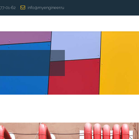
277-01-62
info@myengineer.ru