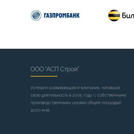
ООО "АСП Строй"
Успешно развивающаяся компания, начавшая
свою деятельность в 2005 году с собственными
производственными цехами общей площадью
4000 м.кв.