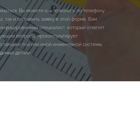
вязаться, Вы можете как позвонить по телефону
62
, так и отправить заявку в этой форме. Вам
лифицированный специалист, который ответит
сующие вопросы, проконсультирует
установки той или иной инженерной системы,
димые детали.