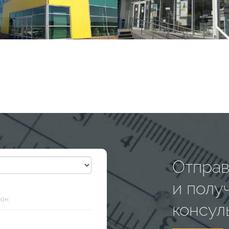
Отправ
и полу
консул